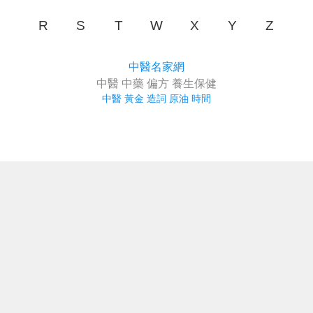
R
S
T
W
X
Y
Z
中醫名家網
中醫 中藥 偏方 養生保健
中醫
黃金
造詞
原油
時間