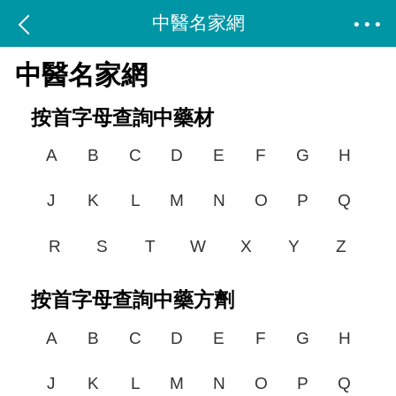
中醫名家網
中醫名家網
按首字母查詢中藥材
A
B
C
D
E
F
G
H
J
K
L
M
N
O
P
Q
R
S
T
W
X
Y
Z
按首字母查詢中藥方劑
A
B
C
D
E
F
G
H
J
K
L
M
N
O
P
Q